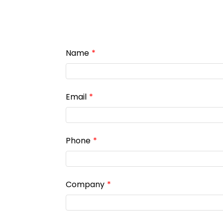
Name
Email
Phone
Company