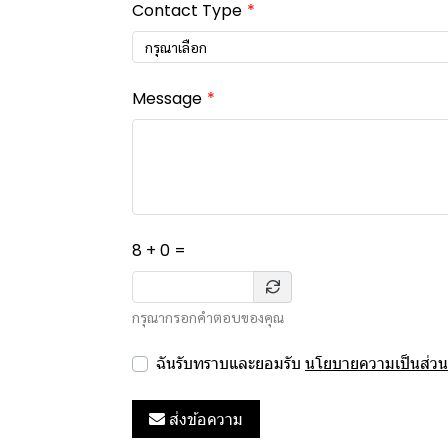
Contact Type
กรุณาเลือก
Message
8 + 0 =
กรุณากรอกคำตอบของคุณ
ฉันรับทราบและยอมรับ
นโยบายความเป็นส่วน
ส่งข้อความ