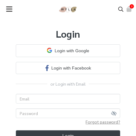
0
Login
Login with Google
Login with Facebook
or Login with Email
Forgot password?
Login