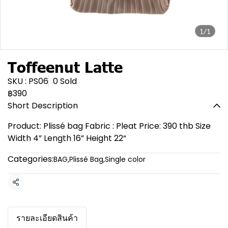
1/1
Toffeenut Latte
SKU : PS06
0 Sold
฿390
Short Description
Product: Plissé bag Fabric : Pleat Price: 390 thb Size
Width 4” Length 16” Height 22“
Categories:
BAG
,
Plissé Bag
,
Single color
Share
รายละเอียดสินค้า