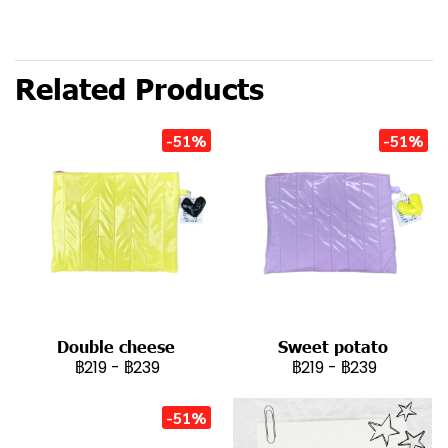
Related Products
-51%
-51%
Double cheese
Sweet potato
฿219
-
฿239
฿219
-
฿239
-51%