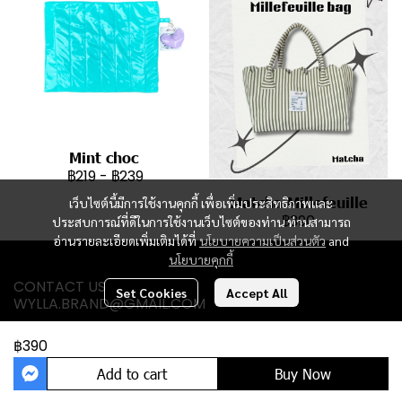
Mint choc
฿219
-
฿239
Matcha Millefeuille
เว็บไซต์นี้มีการใช้งานคุกกี้ เพื่อเพิ่มประสิทธิภาพและ
฿390
ประสบการณ์ที่ดีในการใช้งานเว็บไซต์ของท่าน ท่านสามารถ
อ่านรายละเอียดเพิ่มเติมได้ที่
นโยบายความเป็นส่วนตัว
and
นโยบายคุกกี้
CONTACT US
Set Cookies
Accept All
WYLLA.BRAND@GMAIL.COM
฿390
Add to cart
Buy Now
Powered By
MakeWebEasy