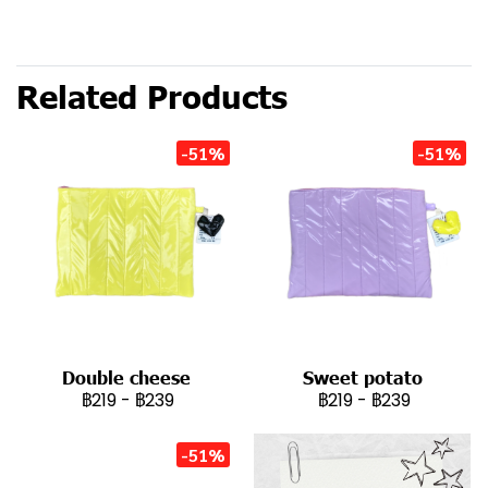
Related Products
-51%
-51%
Double cheese
Sweet potato
฿219
-
฿239
฿219
-
฿239
-51%