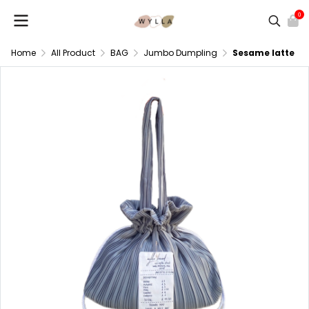
0
Home
All Product
BAG
Jumbo Dumpling
Sesame latte