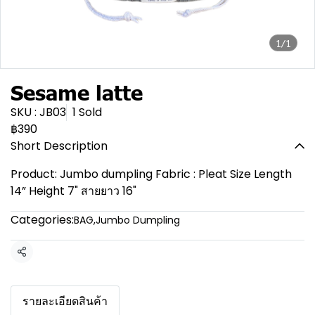
1/1
Sesame latte
SKU : JB03
1 Sold
฿390
Short Description
Product: Jumbo dumpling Fabric : Pleat Size Length
14” Height 7" สายยาว 16"
Categories:
BAG
,
Jumbo Dumpling
Share
รายละเอียดสินค้า