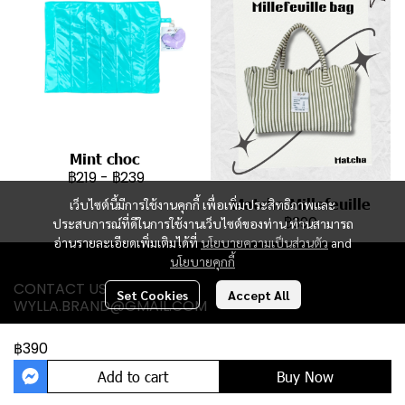
Mint choc
฿219
-
฿239
Matcha Millefeuille
เว็บไซต์นี้มีการใช้งานคุกกี้ เพื่อเพิ่มประสิทธิภาพและ
฿390
ประสบการณ์ที่ดีในการใช้งานเว็บไซต์ของท่าน ท่านสามารถ
อ่านรายละเอียดเพิ่มเติมได้ที่
นโยบายความเป็นส่วนตัว
and
นโยบายคุกกี้
CONTACT US
Set Cookies
Accept All
WYLLA.BRAND@GMAIL.COM
฿390
Add to cart
Buy Now
Powered By
MakeWebEasy