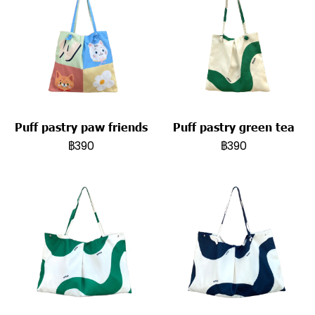
Puff pastry paw friends
Puff pastry green tea
฿390
฿390