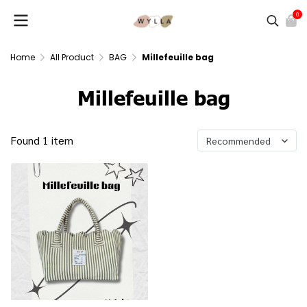
0
Home
All Product
BAG
Millefeuille bag
Millefeuille bag
Found 1 item
Recommended