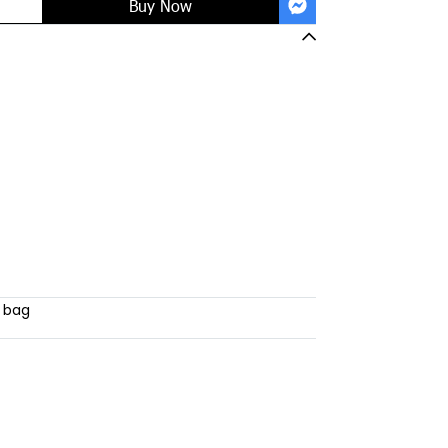
Buy Now
e bag