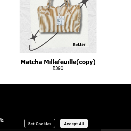
Matcha Millefeuille(copy)
฿390
ติม
Set Cookies
Accept All