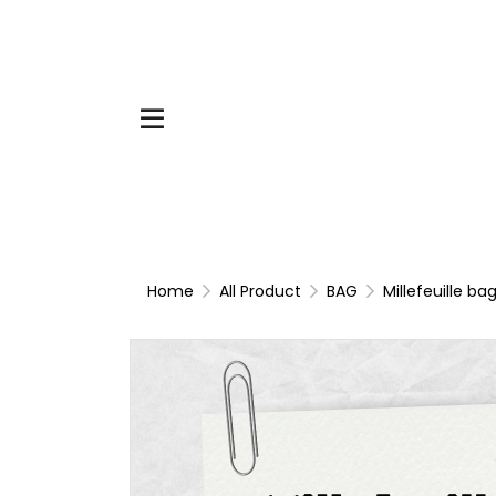
Home
All Product
BAG
Millefeuille ba