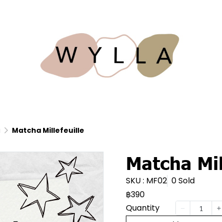
g
Matcha Millefeuille
Matcha Mil
SKU : MF02
0 Sold
฿390
Quantity