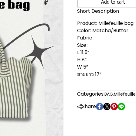
Add to cart
Short Description
Product: Millefeuille bag
Color: Matcha/Butter
Fabric :
Size :
L 11.5”
H 8“
W 5”
สายยาว 17”
Categories:
BAG
,
Millefeuill
Share