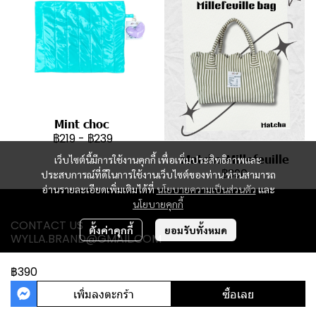
Mint choc
฿219
-
฿239
Matcha Millefeuille
เว็บไซต์นี้มีการใช้งานคุกกี้ เพื่อเพิ่มประสิทธิภาพและ
฿390
ประสบการณ์ที่ดีในการใช้งานเว็บไซต์ของท่าน ท่านสามารถ
อ่านรายละเอียดเพิ่มเติมได้ที่
นโยบายความเป็นส่วนตัว
และ
นโยบายคุกกี้
CONTACT US
ตั้งค่าคุกกี้
ยอมรับทั้งหมด
WYLLA.BRAND@GMAIL.COM
฿390
เพิ่มลงตะกร้า
ซื้อเลย
Powered By
MakeWebEasy