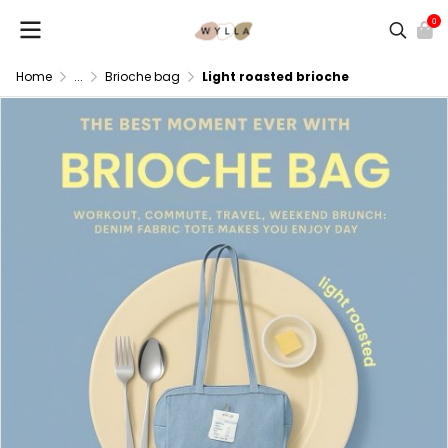
0
Home
...
Brioche bag
Light roasted brioche