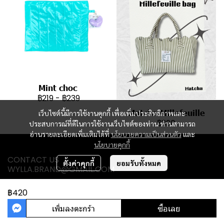
Mint choc
฿219
-
฿239
Matcha Millefeuille
เว็บไซต์นี้มีการใช้งานคุกกี้ เพื่อเพิ่มประสิทธิภาพและ
฿390
ประสบการณ์ที่ดีในการใช้งานเว็บไซต์ของท่าน ท่านสามารถ
อ่านรายละเอียดเพิ่มเติมได้ที่
นโยบายความเป็นส่วนตัว
และ
นโยบายคุกกี้
CONTACT US
ตั้งค่าคุกกี้
ยอมรับทั้งหมด
WYLLA.BRAND@GMAIL.COM
฿420
เพิ่มลงตะกร้า
ซื้อเลย
Powered By
MakeWebEasy